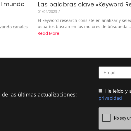
 el mundo
Las palabras clave «Keyword R
01/04/2023
/
El keyword research consiste en analizar y sele
usuarios buscan en los motores de búsqueda...
lizando canales
Read More
He leído y 
 de las últimas actualizaciones!
privacidad