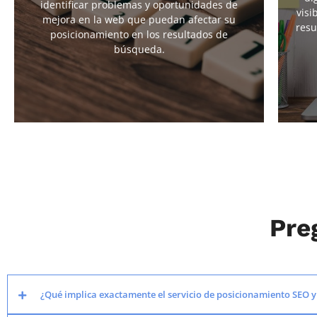
identificar problemas y oportunidades de
visi
competencia para analizar qué está haciendo y
mejora en la web que puedan afectar su
“quedarnos con lo bueno”.
resu
posicionamiento en los resultados de
búsqueda.
Pre
¿Qué implica exactamente el servicio de posicionamiento SEO 