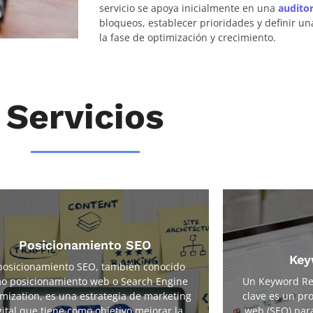
servicio se apoya inicialmente en una
audito
bloqueos, establecer prioridades y definir un
la fase de optimización y crecimiento.
Servicios
Posicionamiento SEO
Key
 posicionamiento SEO, también conocido
Este proceso c
El posicionamiento SEO se logra a través de la
o posicionamiento web o Search Engine
Un Keyword Res
generales o áreas
mplementación de diversas técnicas y estrategias
mization, es una estrategia de marketing
clave es un pr
web. A partir
que ayudan a mejorar la calidad y relevancia del
palabras y fr
gital que tiene como objetivo mejorar la
web (SEO) para
ontenido del sitio web, así como su estructura y la