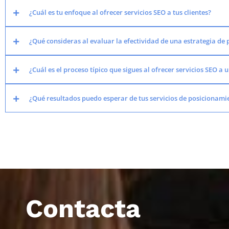
¿Cuál es tu enfoque al ofrecer servicios SEO a tus clientes?
¿Qué consideras al evaluar la efectividad de una estrategia d
¿Cuál es el proceso típico que sigues al ofrecer servicios SEO a 
¿Qué resultados puedo esperar de tus servicios de posicionam
Contacta