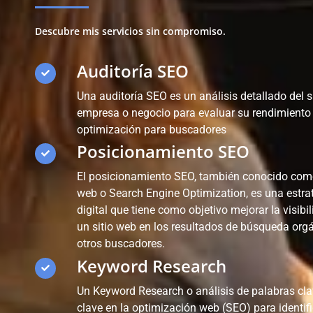
Descubre mis servicios sin compromiso.
Auditoría SEO
Una auditoría SEO es un análisis detallado del 
empresa o negocio para evaluar su rendimiento
optimización para buscadores
Posicionamiento SEO
El posicionamiento SEO, también conocido com
web o Search Engine Optimization, es una estra
digital que tiene como objetivo mejorar la visibi
un sitio web en los resultados de búsqueda org
otros buscadores.
Keyword Research
Un Keyword Research o análisis de palabras cla
clave en la optimización web (SEO) para identif