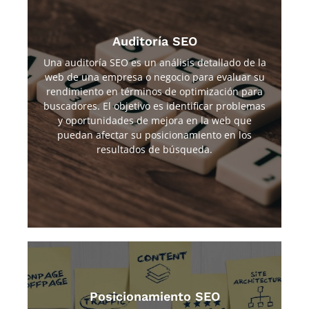
Auditoría SEO
Una auditoría SEO es un análisis detallado de la
En la auditoría se analizan diversos aspectos del sitio
web, como la estructura del sitio, el contenido, las
web de una empresa o negocio para evaluar su
palabras clave, las meta etiquetas, los enlaces internos
rendimiento en términos de optimización para
y externos, la velocidad de carga del sitio y la
buscadores. El objetivo es identificar problemas
experiencia del usuario. También se analiza la
y oportunidades de mejora en la web que
competencia para analizar qué está haciendo y
“quedarnos con lo bueno”.
puedan afectar su posicionamiento en los
resultados de búsqueda.
Posicionamiento SEO