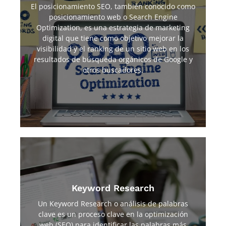
El posicionamiento SEO, también conocido como
El posicionamiento SEO se logra a través de la
posicionamiento web o Search Engine
implementación de diversas técnicas y estrategias que
Optimization, es una estrategia de marketing
ayudan a mejorar la calidad y relevancia del contenido
digital que tiene como objetivo mejorar la
del sitio web, así como su estructura y la experiencia
visibilidad y el ranking de un sitio web en los
del usuario.
resultados de búsqueda orgánicos de Google y
otros buscadores.
Keyword Research
Este proceso comienza con la selección de temas
Un Keyword Research o análisis de palabras
generales o áreas de negocio de interés para el sitio
clave es un proceso clave en la optimización
web. A partir de ahí, se realizan búsquedas de palabras
y frases relacionadas con estos temas utilizando
web (SEO) para identificar las palabras más