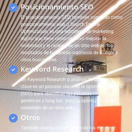
Posicionamiento SEO
El posicionamiento SEO, también conocido como
posicionamiento web o Search Engine
Optimization, es una estrategia de marketing
digital que tiene como objetivo mejorar la
visibilidad y el ranking de un sitio web en los
resultados de búsqueda orgánicos de Google y
otros buscadores.
Keyword Research
Un Keyword Research o análisis de palabras
clave es un proceso clave en la optimización web
(SEO) para identificar las palabras más
genéricas y long tail, para la optimización del
contenido de un sitio web.
Otros
También cuento con el apoyo de los mejores