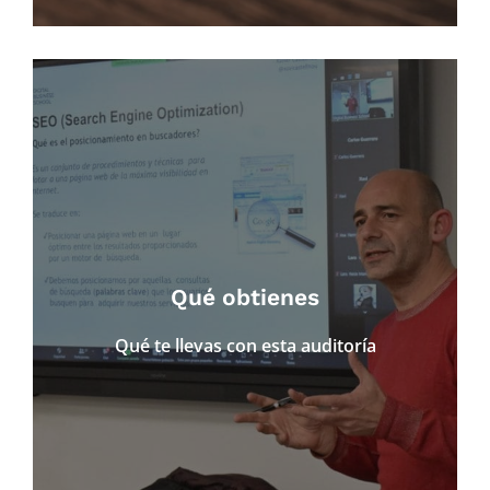
● Diagnóstico claro del estado real de tu web
● Visión completa: Google + IA
● Acciones concretas y priorizadas
● Recomendaciones adaptadas a tu sector y
Qué obtienes
objetivos
● Base sólida para una estrategia SEO actual y
Qué te llevas con esta auditoría
futura
No se trata de hacer más cosas, sino de hacer
las correctas.