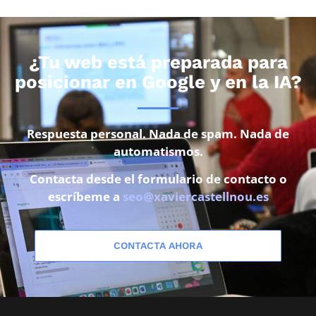
¿Tu web está preparada para
posicionar en Google y en la IA?
Respuesta personal. Nada de spam. Nada de
automatismos.
Contacta desde el formulario de contacto o
escríbeme a
seo@xaviercastellnou.es
CONTACTA AHORA