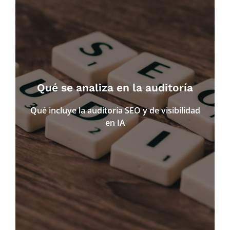
● Indexación y rastreo
● Arquitectura web y estructura de URLs
● Meta etiquetas y optimización on-page
● Contenidos y coherencia semántica
● Canibalización de palabras clave
Qué se analiza en la auditoría
● Experiencia de usuario y WPO
● Enlazado interno y perfil de enlaces
Qué incluye la auditoría SEO y de visibilidad
● Robots, sitemap y redirecciones
en IA
● Detección de penalizaciones y riesgos
● Preparación del contenido para buscadores
basados en IA
● Análisis de oportunidades de visibilidad en
respuestas generativas