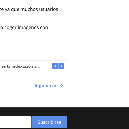
nte ya que muchos usuarios
aso coger imágenes con
nando el SEO?
Google AI Mode: qué es y cómo nos afecta (para bien) a los que hacemos SEO
Siguiente
Suscribirse