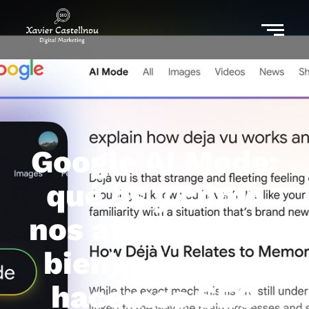
Google AI Mode:
qué es y cómo
nos afecta (para
bien) a los que
hacemos SEO